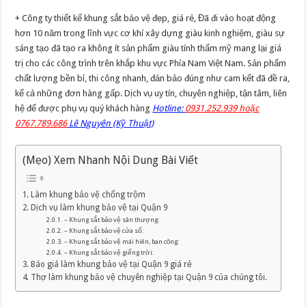
+ Công ty thiết kế khung sắt bảo vệ đẹp, giá rẻ, Đã đi vào hoạt động
hơn 10 năm trong lĩnh vực cơ khí xây dựng giàu kinh nghiệm, giàu sự
sáng tạo đã tạo ra không ít sản phẩm giàu tính thẩm mỹ mang lại giá
trị cho các công trình trên khắp khu vực Phía Nam Việt Nam. Sản phẩm
chất lượng bền bỉ, thi công nhanh, đản bảo đúng như cam kết đã đề ra,
kể cả những đơn hàng gấp. Dịch vụ uy tín, chuyên nghiệp, tận tâm, liên
hệ để được phụ vụ quý khách hàng
Hotline:
0931.252.939 hoặc
0767.789.686
Lê Nguyên (Kỹ Thuật)
(Mẹo) Xem Nhanh Nội Dung Bài Viết
Làm khung bảo vệ chống trộm
Dịch vụ làm khung bảo vệ tại Quận 9
– Khung sắt bảo vệ sân thượng:
– Khung sắt bảo vệ cửa sổ:
– Khung sắt bảo vệ mái hiên, ban công:
– Khung sắt bảo vệ giếng trời:
Báo giá làm khung bảo vệ tại Quận 9 giá rẻ
Thợ làm khung bảo vệ chuyên nghiệp tại Quận 9 của chúng tôi.