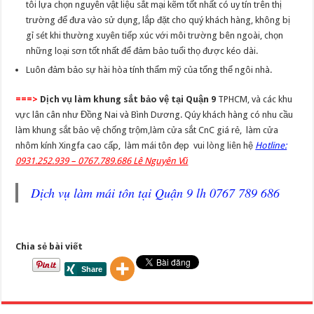
tôi lựa chọn nguyên vật liệu sắt mại kẽm tốt nhất có uy tín trên thị
trường để đưa vào sử dụng, lắp đặt cho quý khách hàng, không bị
gỉ sét khi thường xuyên tiếp xúc với môi trường bên ngoài, chọn
những loại sơn tốt nhất để đảm bảo tuổi thọ được kéo dài.
Luôn đảm bảo sự hài hòa tính thẩm mỹ của tổng thể ngôi nhà.
===>
Dịch vụ làm khung sắt
bảo vệ tại Quận 9
TPHCM, và các khu
vực lân cân như Đồng Nai và Bình Dương. Qúy khách hàng có nhu cầu
làm khung sắt bảo vệ chống trộm,làm cửa sắt CnC giá rẻ, làm cửa
nhôm kính Xingfa cao cấp, làm mái tôn đẹp vui lòng liên hệ
Hotline:
0931.252.939 – 0767.789.686 Lê Nguyên Vũ
Dịch vụ làm mái tôn tại Quận 9 lh 0767 789 686
Chia sẻ bài viết