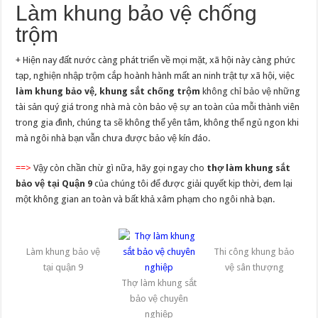
Làm khung bảo vệ chống
trộm
+ Hiện nay đất nước càng phát triển về mọi mặt, xã hội này càng phức
tạp, nghiện nhập trộm cắp hoành hành mất an ninh trật tự xã hội, việc
làm khung bảo vệ, khung sắt chống trộm
không chỉ bảo vệ những
tài sản quý giá trong nhà mà còn bảo vệ sự an toàn của mỗi thành viên
trong gia đình, chúng ta sẽ không thể yên tâm, không thể ngủ ngon khi
mà ngôi nhà bạn vẫn chưa được bảo vệ kín đáo.
==>
Vậy còn chần chừ gì nữa, hãy gọi ngay cho
thợ làm khung
sắt
bảo vệ tại Quận 9
của chúng tôi để được giải quyết kịp thời, đem lại
một không gian an toàn và bất khả xâm phạm cho ngôi nhà bạn.
Làm khung bảo vệ
Thi công khung bảo
tại quận 9
vệ sân thượng
Thợ làm khung sắt
bảo vệ chuyên
nghiệp