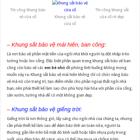
Thi công khung bảo
Thi công khung sắt
vệ cửa sổ
Khung sắt bảo vệ
cửa sổ rẻ đẹp
cửa sổ
–
Khung sắt bảo vệ mái hiên, ban công
:
Là nơi bảo vệ phần mặt tiền của ngôi nhà khỏi người lạ đột nhập trèo
tường hoặc leo cổng. Đặc biệt phần quan trọng khung sắt bảo vệ ban
công còn bảo vệ các
em bé nhỏ
đề phòng tình huống không mong
muốn xảy ra. Khung sắt bảo vệ mái hiên không chỉ có chức năng bảo
vệ mà nó còn trang trí, tạo điểm nhấn cho phần ngoại thất ngôi nhà
bạn, nên phải thiết kế làm sao cho phù hợp hài hòa với phần cửa cổng,
sân vườn, tường nhà để có một không gian đẹp.
–
Khung sắt bảo vệ giếng trời:
Giếng trời là nơi thông gió, lấy sáng cho ngôi nhà của chúng ta, nhưng
cần phải thiết kế làm sao để đảm bảo tính an toàn nữa, người ta
thường gắn lên trên bề mặt đó kính suốt hoặc tấm nhựa poly trong
suốt, vừa đảm bảo độ sáng, vừa có thể che mưa và chống trộm.