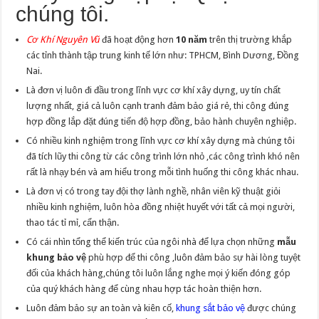
chúng tôi.
Cơ Khí Nguyên Vũ
đã hoạt động hơn
10 năm
trên thị trường khắp
các tỉnh thành tập trung kinh tế lớn như: TPHCM, Bình Dương, Đồng
Nai.
Là đơn vị luôn đi đầu trong lĩnh vực cơ khí xây dựng, uy tín chất
lượng nhất, giá cả luôn cạnh tranh đảm bảo giá rẻ, thi công đúng
hợp đồng lắp đặt đúng tiến độ hợp đồng, bảo hành chuyên nghiệp.
Có nhiều kinh nghiệm trong lĩnh vực cơ khí xây dựng mà chúng tôi
đã tích lũy thi công từ các công trình lớn nhỏ ,các công trình khó nên
rất là nhạy bén và am hiểu trong mỗi tình huống thi công khác nhau.
Là đơn vị có trong tay đội thợ lành nghề, nhân viên kỹ thuật giỏi
nhiều kinh nghiệm, luôn hòa đồng nhiệt huyết với tất cả mọi người,
thao tác tỉ mỉ, cẩn thận.
Có cái nhìn tổng thể kiến trúc của ngôi nhà để lựa chọn những
mẫu
khung bảo vệ
phù hợp để thi công ,luôn đảm bảo sự hài lòng tuyệt
đối của khách hàng,chúng tôi luôn lắng nghe mọi ý kiến đóng góp
của quý khách hàng để cùng nhau hợp tác hoàn thiện hơn.
Luôn đảm bảo sự an toàn và kiên cố,
khung sắt bảo vệ
được chúng