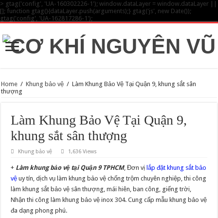
> gtag('config', 'UA-160302226-1'); window.dataLayer = window.dataLayer ||
[]; function gtag(){dataLayer.push(arguments);} gtag('js', new Date());
gtag('config', 'UA-162817286-1');
Home
/
Khung bảo vệ
/
Làm Khung Bảo Vệ Tại Quận 9, khung sắt sân
thượng
Làm Khung Bảo Vệ Tại Quận 9,
khung sắt sân thượng
Khung bảo vệ
1,636 Views
+
Làm khung bảo vệ tại Quận 9 TPHCM
, Đơn vị
lắp đặt khung sắt bảo
vệ
uy tín, dịch vụ làm khung bảo vệ chống trộm chuyên nghiệp, thi công
làm khung sắt bảo vệ sân thượng, mái hiên, ban công, giếng trời,
Nhận thi công làm khung bảo vệ inox 304. Cung cấp mẫu khung bảo vệ
đa dạng phong phú.