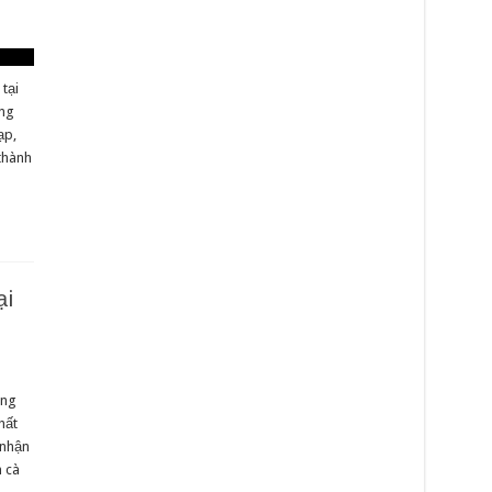
tại
ong
ạp,
 thành
ại
ồng
hất
 nhận
n cà