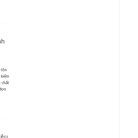
nh
 tôn
m kiếm
 chất
 đơn
yêu