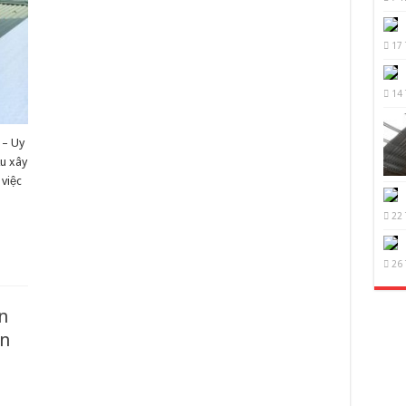
17 
14 
 – Uy
ầu xây
 việc
22 
26 
n
àn