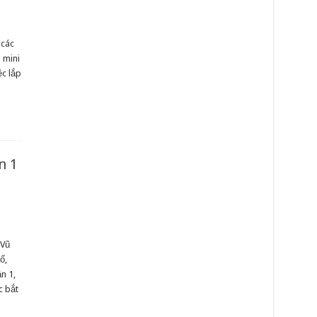
 các
 mini
ệc lắp
n 1
 Vũ
ố,
n 1,
c bắt