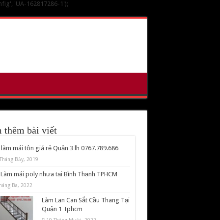
nfig', 'UA-162817286-1');
 thêm bài viết
làm mái tôn giá rẻ Quận 3 lh 0767.789.686
Tháng Bảy, 2019
Làm mái poly nhựa tại Bình Thạnh TPHCM
háng Ba, 2022
Làm Lan Can Sắt Cầu Thang Tại
Quận 1 Tphcm