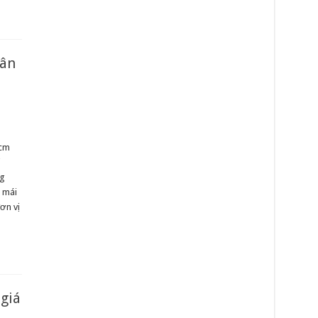
Tân
hcm
i
ng
, mái
ơn vị
 giá