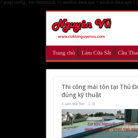
> gtag('config', 'UA-160302226-1'); window.dataLayer = window.dataLayer || []
Trang chủ
Làm Cửa Sắt
Cầu Tha
Thi công mái tôn tại Thủ Đ
đúng kỹ thuật
Làm Mái Tôn
72