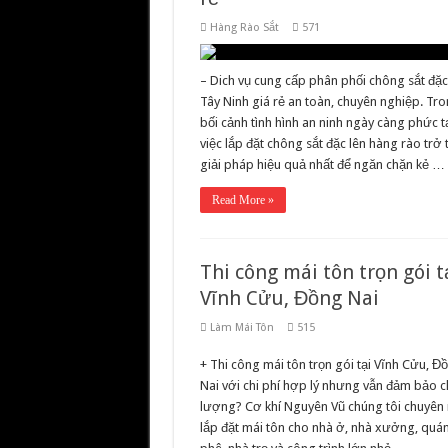
Hàng Rào Sắt
571
– Dich vụ cung cấp phân phối chông sắt đặc 
Tây Ninh giá rẻ an toàn, chuyên nghiệp. Tr
bối cảnh tình hình an ninh ngày càng phức t
việc lắp đặt chông sắt đặc lên hàng rào trở
giải pháp hiệu quả nhất để ngăn chặn kẻ …
Read More »
Thi công mái tôn trọn gói t
Vĩnh Cửu, Đồng Nai
Làm Mái Tôn
515
+ Thi công mái tôn trọn gói tại Vĩnh Cửu, Đ
Nai với chi phí hợp lý nhưng vẫn đảm bảo c
lượng? Cơ khí Nguyên Vũ chúng tôi chuyên
lắp đặt mái tôn cho nhà ở, nhà xưởng, quá