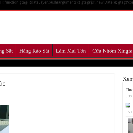
; function gtag(){dataLayer.push(arguments);} gtag('js', new Date()); gtag('co
ng Sắt
Hàng Rào Sắt
Làm Mái Tôn
Cửa Nhôm Xingfa
Xem
ức
Thợ 
30 
5 T