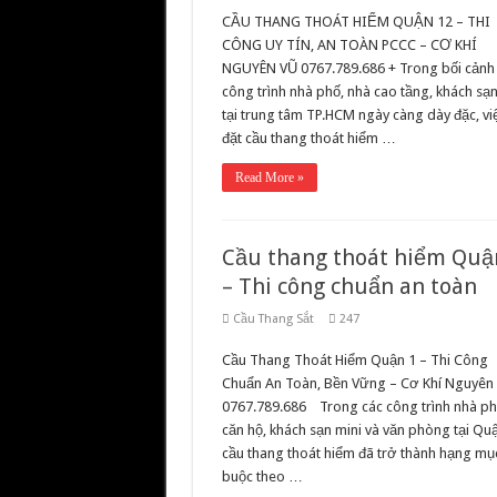
CẦU THANG THOÁT HIỂM QUẬN 12 – THI
CÔNG UY TÍN, AN TOÀN PCCC – CƠ KHÍ
NGUYÊN VŨ 0767.789.686 + Trong bối cảnh
công trình nhà phố, nhà cao tầng, khách sạn
tại trung tâm TP.HCM ngày càng dày đặc, vi
đặt cầu thang thoát hiểm …
Read More »
Cầu thang thoát hiểm Quậ
– Thi công chuẩn an toàn
Cầu Thang Sắt
247
Cầu Thang Thoát Hiểm Quận 1 – Thi Công
Chuẩn An Toàn, Bền Vững – Cơ Khí Nguyên
0767.789.686 Trong các công trình nhà ph
căn hộ, khách sạn mini và văn phòng tại Quậ
cầu thang thoát hiểm đã trở thành hạng mụ
buộc theo …