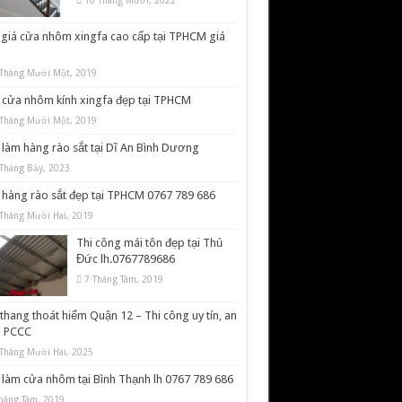
10 Tháng Mười, 2022
giá cửa nhôm xingfa cao cấp tại TPHCM giá
Tháng Mười Một, 2019
cửa nhôm kính xingfa đẹp tại TPHCM
Tháng Mười Một, 2019
làm hàng rào sắt tại Dĩ An Bình Dương
Tháng Bảy, 2023
hàng rào sắt đẹp tại TPHCM 0767 789 686
Tháng Mười Hai, 2019
Thi công mái tôn đẹp tại Thủ
Đức lh.0767789686
7 Tháng Tám, 2019
thang thoát hiểm Quận 12 – Thi công uy tín, an
n PCCC
Tháng Mười Hai, 2025
làm cửa nhôm tại Bình Thạnh lh 0767 789 686
háng Tám, 2019