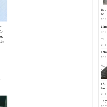
Báo 
rẻ
20 
 –
Làm 
 Cơ
13 
ng
Thợ 
cầu
16 
Làm 
20 
,
Cầu 
toà
16 
Thợ 
7 T