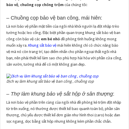
bảo vệ, chuồng cọp chống trộm
của chúng tôi:
– Chuồng cọp bảo vệ ban công, mái hiên:
Là nơi bảo vệ phần mặt tiền của ngôi nhà khỏi người lạ đột nhập trèo
tường hoặc leo cổng. Đặc biệt phần quan trọng khung sắt bảo vệ ban
công còn bảo vệ các
em bé nhỏ
đề phòng tình huống không mong
muốn xảy ra.
Khung sắt bảo vệ
mái hiên không chỉ có chức năng bảo
vệ mà nó còn trang trí, tạo điểm nhấn cho phần ngoại thất ngôi nhà
bạn, nên phải thiết kế làm sao cho phù hợp hài hòa với phần cửa cổng,
sân vườn, tường nhà để có một không gian đẹp.
Dịch vụ làm khung sắt bảo vệ ban công , chuồng cọp
– Thợ làm khung bảo vệ sắt hộp ở sân thượng
:
Là nơi bảo vệ phần trên cùng của ngôi nhà đề phòng kẻ trộm đột nhập
từ trên xuống, nó thường được thiết kế bao quanh toàn bộ, phần sân
thượng, chủ yếu được thiết kế đơn giản như hình thoi (caro) hoặc đan
sọc ngang, dọc bằng sắt hộp nhưng không kém phần chắc chắn.