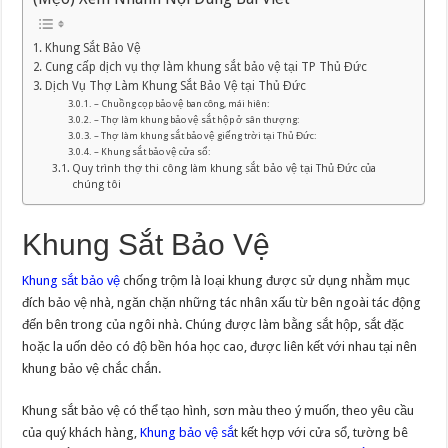
Khung Sắt Bảo Vệ
Cung cấp dịch vụ thợ làm khung sắt bảo vệ tại TP Thủ Đức
Dịch Vụ Thợ Làm Khung Sắt Bảo Vệ tại Thủ Đức
– Chuồng cọp bảo vệ ban công, mái hiên:
– Thợ làm khung bảo vệ sắt hộp ở sân thượng:
– Thợ làm khung sắt bảo vệ giếng trời tại Thủ Đức:
– Khung sắt bảo vệ cửa sổ:
Quy trình thợ thi công làm khung sắt bảo vệ tại Thủ Đức của
chúng tôi
Khung Sắt Bảo Vệ
Khung sắt bảo vệ
chống trộm là loại khung được sử dụng nhằm mục
đích bảo vệ nhà, ngăn chặn những tác nhân xấu từ bên ngoài tác động
đến bên trong của ngôi nhà. Chúng được làm bằng sắt hộp, sắt đặc
hoặc la uốn dẻo có độ bền hóa học cao, được liên kết với nhau tại nên
khung bảo vệ chắc chắn.
Khung sắt bảo vệ có thể tạo hình, sơn màu theo ý muốn, theo yêu cầu
của quý khách hàng,
Khung bảo vệ sắ
t kết hợp với cửa sổ, tường bê