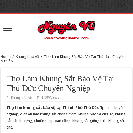
> gtag('config', 'UA-160302226-1'); window.dataLayer = window.dataLayer ||
[]; function gtag(){dataLayer.push(arguments);} gtag('js', new Date());
gtag('config', 'UA-162817286-1');
Home
/
Khung bảo vệ
/
Thợ Làm Khung Sắt Bảo Vệ Tại Thủ Đức Chuyên
Nghiệp
Thợ Làm Khung Sắt Bảo Vệ Tại
Thủ Đức Chuyên Nghiệp
Khung bảo vệ
1,359 Views
Thợ làm khung sắt bảo vệ tại Thành Phố Thủ Đức
Tphcm chuyên
nghiệp, dịch vụ làm khung sắt chống trộm, khung bảo vệ cửa sổ, khung
sắt sân thượng, chuồng cọp ban công, khung sắt giếng trời. Khung sắt
cnc.