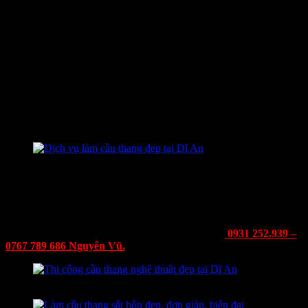
Nhận lắp đặt cầu thang nghệ thuật, cầu thang sắt mỹ thuật,
Thi công các loại cầu thang sắt ,cầu thang kính, lan can cầu
thang.
Chuyên thi công lắp đặt các loại cầu thang xương cá, cầu
thang xoắn ốc, cầu thang sắt hộp.
Chúng tôi sở hữu đội thợ làm cầu thang sắt giá rẻ tại Dĩ An có kinh
nghiệm, tay nghề cao, mang trách nhiệm, hết dạ và nhiệt huyết với
nghề. Không giới hạn quyết tâm, học hỏi và tăng tay nghề hơn nữa
để tạo ra mọi yêu cầu của quý các bạn, đề cập cả các yêu cầu đòi
hỏi cao nhất.
Dịch vụ làm cầu thang đẹp tại Dĩ An
==> Quý khách đang tìm đơn vị l
àm cầu thang sắt giá rẻ
tại dĩ an
Bình Dương thì cơ khí
Nguyên Vũ
là đơn vị thi công tốt nhất
.Chúng tôi làm việc với độ chính xác, khéo léo để cung cấp kết quả
tốt nhất một cách nhanh chóng. Gọi ngay cho chúng tôi để được
đồng hành cùng công trình của bạn qua số hotline:
0931 252.939 –
0767 789 686 Nguyên Vũ.
Thi công cầu thang nghệ thuật đẹp tại Dĩ An