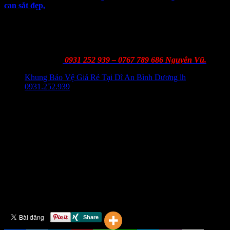
can sắt đẹp,
++>>>
Hãy liên hệ ngay với chúng tôi khi quý khách hàng có nhu
cầu sử dụng dịch vụ
làm lan can cầu thang sắt đẹp tại Dĩ An
và
các khu vực lân cận của chúng tôi để được đồng hành cùng công
trình của các bạn và cùng nhau hoàn thiện công trình kiến trúc còn
dang dở
Hotline :
0931 252 939 – 0767 789 686 Nguyên Vũ.
Khung Bảo Vệ Giá Rẻ Tại Dĩ An Bình Dương lh
0931.252.939
Chia sẻ bài viết