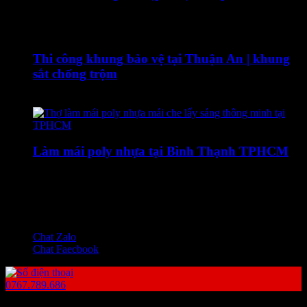
19 Tháng Ba, 2020
Thi công khung bảo vệ tại Thuận An | khung
sắt chống trộm
21 Tháng Năm, 2024
Làm mái poly nhựa tại Bình Thạnh TPHCM
5 Tháng Ba, 2022
Powered by Cơ Khí Nguyên Vũ
© Copyright 2026, All Rights Reserved
Chat Zalo
Chat Faecbook
0767.789.686