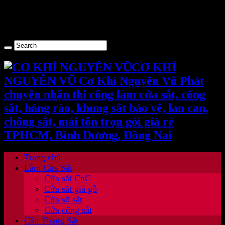
> gtag('config', 'UA-160302226-1'); window.dataLayer =
window.dataLayer || []; function gtag()
{dataLayer.push(arguments);} gtag('js', new Date()); gtag('config',
'UA-162817286-1');
CƠ KHÍ
NGUYÊN VŨ Cơ Khí Nguyên Vũ Phát
chuyên nhận thi công làm cửa sắt, cổng
sắt, hàng rào, khung sắt bảo vệ, lan can,
chông sắt, mái tôn trọn gói giá rẻ
TPHCM, Bình Dương, Đồng Nai
Trang chủ
Làm Cửa Sắt
Cửa sắt CnC
Cửa sắt giả gỗ
Cửa sổ sắt
Cửa cổng sắt
Cầu Thang Sắt