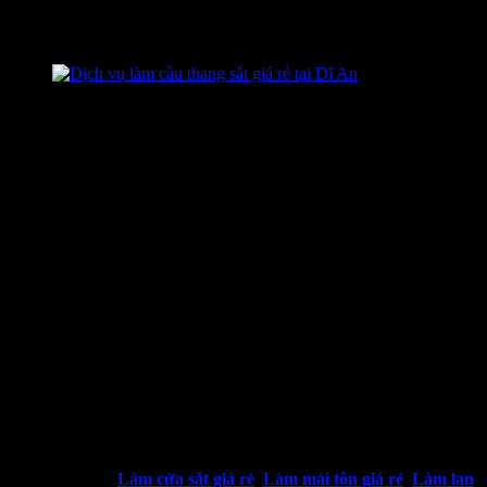
những loại cầu thang sắt .Và từ đó có thể tìm cho mình mẫu cầu
thang sắt đẹp nhất cho không gian nhà mình.
Dịch vụ làm cầu thang sắt giá rẻ tại Dĩ An
Quy trình báo giá dịch vụ làm cầu thang sắt tại Dĩ
An chuyên nghiệp
-Tiếp nhận cuộc gọi từ khách hàng.
-Tư vấn gửi mẫu tham khảo cho khách hàng.
-Báo giá sơ bộ cho khách hàng tham khảo.
-Tiến hành khảo sát, đo đạc thông số cầu thang, đưa ra phương án
lắp đặt.
-Gửi bản vẽ chi tiết cầu thang sắt và báo giá cho khách.
-Tiến hành thi công và lắp đặt.
XEM THÊM:
Làm cửa sắt giá rẻ
,
Làm mái tôn giá rẻ
,
Làm lan