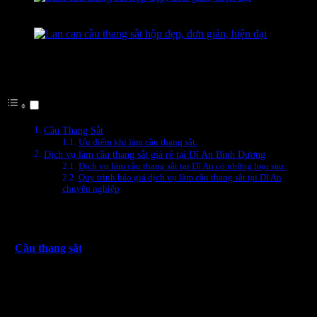
Làm cầu thang sắt hộp đẹp, đơn giản, hiện đại
Lan can cầu thang sắt hộp đẹp, đơn giản, hiện đại
(Mẹo) Xem Nhanh Nội Dung Bài Viết
Cầu Thang Sắt
Ưu điểm khi làm cầu thang sắt.
Dịch vụ làm cầu thang sắt giá rẻ tại Dĩ An Bình Dương
Dịch vụ làm cầu thang sắt tại Dĩ An có những loại sau:
Quy trình báo giá dịch vụ làm cầu thang sắt tại Dĩ An
chuyên nghiệp
Cầu Thang Sắt
+
Cầu thang sắt
với nhiều thiết kế kiểu dáng hiện đại đang là xu
thế mới được ưa chuộng nhiều nhất hiện nay trong mọi công trình
xây dựng. Không giống như các sản phẩm cầu thang gỗ thông
thường, cầu thang sắt luôn mang đến cho các công trình một diện
mạo mới, một vẻ đẹp mới nghệ thuật hơn, tinh tế hơn, mang lại ánh
nhìn
đã
mắt hơn.