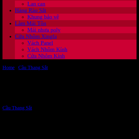
Lan can
Hàng Rào Sắt
Khung bảo vệ
Làm Mái Tôn
Mái nhựa poly
Cửa Nhôm Xingfa
Vách Panel
Vách Nhôm Kính
Cửa Nhôm Kính
Home
/
Cầu Thang Sắt
/
Dịch Vụ Làm Cầu Thang Sắt Tại Dĩ An
Bình Dương, lan can cầu thang
Dịch Vụ Làm Cầu Thang Sắt Tại Dĩ An
Bình Dương, lan can cầu thang
Cầu Thang Sắt
1,913 Views
Dịch vụ làm cầu thang sắt tại Dĩ An Bình Dương chuyên nghiệp
giá rẻ.
Công ty thi công làm cầu thang sắt đẹp.