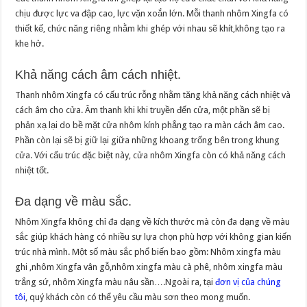
chịu được lực va đập cao, lực vặn xoắn lớn. Mỗi thanh nhôm Xingfa có
thiết kế, chức năng riêng nhằm khi ghép với nhau sẽ khít,không tạo ra
khe hở.
Khả năng cách âm cách nhiệt.
Thanh nhôm Xingfa có cấu trúc rỗng nhằm tăng khả năng cách nhiệt và
cách âm cho cửa. Âm thanh khi khi truyền đến cửa, một phần sẽ bị
phản xạ lại do bề mặt cửa nhôm kính phẳng tạo ra màn cách âm cao.
Phần còn lại sẽ bị giữ lại giữa những khoang trống bên trong khung
cửa. Với cấu trúc đặc biệt này, cửa nhôm Xingfa còn có khả năng cách
nhiệt tốt.
Đa dạng về màu sắc.
Nhôm Xingfa không chỉ đa dạng về kích thước mà còn đa dạng về màu
sắc giúp khách hàng có nhiều sự lựa chọn phù hợp với không gian kiến
trúc nhà mình. Một số màu sắc phổ biến bao gồm: Nhôm xingfa màu
ghi ,nhôm Xingfa vân gỗ,nhôm xingfa màu cà phê, nhôm xingfa màu
trắng sứ, nhôm Xingfa màu nâu sần….Ngoài ra, tại
đơn vị của chúng
tôi
, quý khách còn có thể yêu cầu màu sơn theo mong muốn.