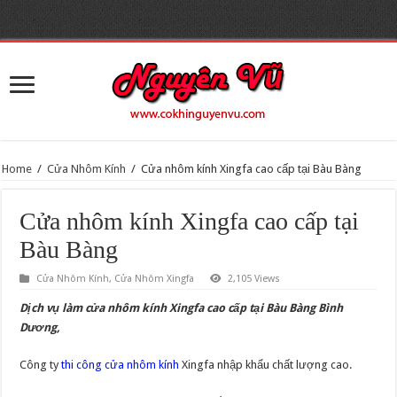
> gtag('config', 'UA-160302226-1'); window.dataLayer = window.dataLayer ||
[]; function gtag(){dataLayer.push(arguments);} gtag('js', new Date());
gtag('config', 'UA-162817286-1');
Home
/
Cửa Nhôm Kính
/
Cửa nhôm kính Xingfa cao cấp tại Bàu Bàng
Cửa nhôm kính Xingfa cao cấp tại
Bàu Bàng
Cửa Nhôm Kính
,
Cửa Nhôm Xingfa
2,105 Views
Dịch vụ làm cửa nhôm kính Xingfa cao cấp tại Bàu Bàng Bình
Dương,
Công ty
thi công cửa nhôm kính
Xingfa nhập khẩu chất lượng cao.