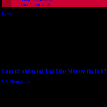
Cửa Nhôm Kính
Home
/
Cửa Nhôm Xingfa
(page 3)
Cửa Nhôm Xingfa
Chuyên nhận thi công làm cửa nhôm kính Xingfa,dịch vụ làm vách 
Làm tủ nhôm tại Thủ Dầu Một uy tín lh 07
Cửa Nhôm Xingfa
5,632
+ Làm tủ nhôm tại Thủ Dầu Một uy tín giá rẻ, dịch vụ làm tủ bếp n
Sau nhiều năm …