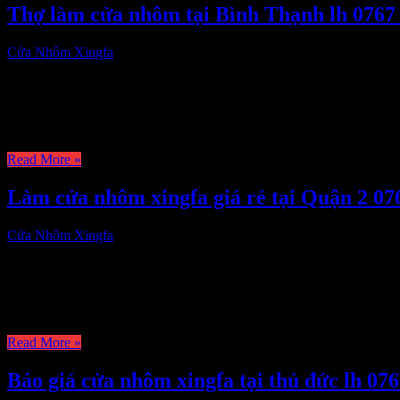
Thợ làm cửa nhôm tại Bình Thạnh lh 0767
Cửa Nhôm Xingfa
3,437
Thợ làm cửa nhôm tại Quận Bình Thạnh giá rẻ,công ty chuyên làm c
cánh,cửa sổ 2 cánh… Chúng tôi chuyên gia công lắp đặt …
Read More »
Làm cửa nhôm xingfa giá rẻ tại Quận 2 07
Cửa Nhôm Xingfa
2,957
+ Làm cửa nhôm xingfa giá rẻ tại Quận 2 chuyên nghiệp, công ty thi
cửa nhôm Xingfa cửa đi 4 cánh sang …
Read More »
Báo giá cửa nhôm xingfa tại thủ đức lh 07