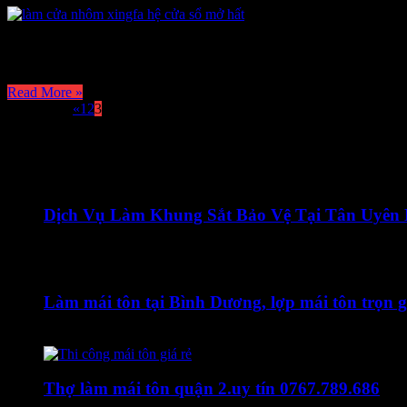
Báo giá Cửa Nhôm Kính Xingfa là dòng sản phẩm ,được nhiều người ưa 
cao cấp ,rất phù hợp với những không gian sang …
Read More »
Page 3 of 3
«
1
2
3
Xem thêm bài viết
Dịch Vụ Làm Khung Sắt Bảo Vệ Tại Tân Uyên
8 Tháng Năm, 2021
Làm mái tôn tại Bình Dương, lợp mái tôn trọn g
28 Tháng Ba, 2019
Thợ làm mái tôn quận 2.uy tín 0767.789.686