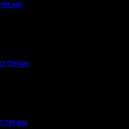
 789 686
ửa nhôm kính,làm vách ngăn kính cường lực.Thợ thi công làm vách ng
67 789 686
 công làm cửa nhôm kính Xingfa cao cấp nhập khẩu, thợ làm cửa đi vă
67.789.686