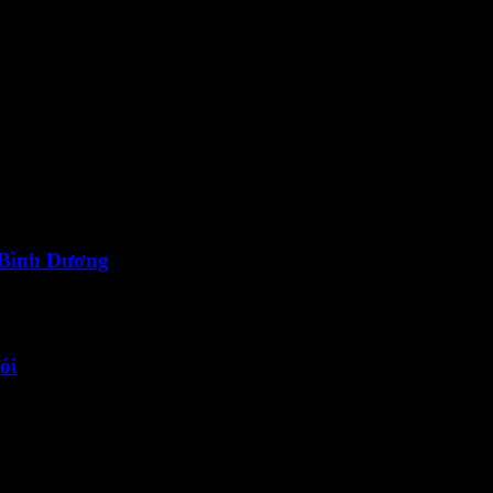
chuộng nhất hiện nay. Bởi nhiều tính năng vượt trội như ,trọng lượng
 Bình Dương
ói