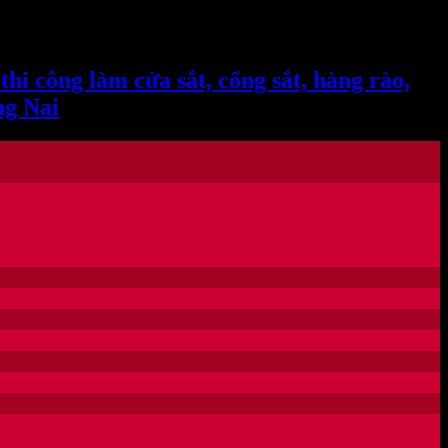
 Date()); gtag('config', 'UA-162817286-1');
công làm cửa sắt, cổng sắt, hàng rào,
ng Nai