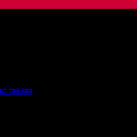
nhôm kính ,tủ nhôm đẹp,thợ làm nhôm kính trọn gói tại Bình Dương,
67.789.686
hôm kính, công ty làm tủ nhôm kính đựng quần áo đẹp, tủ nhôm kính 