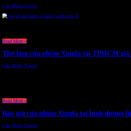
Cửa Nhôm Xingfa
3,553
Báo giá cửa nhôm xingfa tại Thủ Đức ,Dịch vụ làm cửa nhôm xingfa đ
0931 252 939 – 0767 789 686 để …
Read More »
Thợ làm cửa nhôm Xingfa tại TPHCM giá 
Cửa Nhôm Xingfa
3,176
+Thợ làm cửa nhôm Xingfa tại TPHCM,Bình Dương,Đồng Nai giá rẻ.
cửa đi nhôm hệ mở trượt,hệ mở quay,dịch vụ làm cửa nhôm Xingfa 
Read More »
Báo giá cửa nhôm Xingfa tại bình dương l
Cửa Nhôm Xingfa
2,699