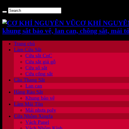
> gtag('config', 'UA-160302226-1'); window.dataLayer = window.dataLa
CƠ KHÍ NGUYÊN VŨ
khung sắt bảo vệ, lan can, chông sắt, mái
Trang chủ
Làm Cửa Sắt
Cửa sắt CnC
Cửa sắt giả gỗ
Cửa sổ sắt
Cửa cổng sắt
Cầu Thang Sắt
Lan can
Hàng Rào Sắt
Khung bảo vệ
Làm Mái Tôn
Mái nhựa poly
Cửa Nhôm Xingfa
Vách Panel
Vách Nhôm Kính