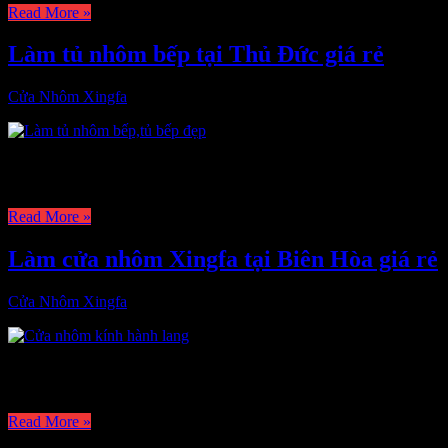
Read More »
Làm tủ nhôm bếp tại Thủ Đức giá rẻ
Cửa Nhôm Xingfa
6,297
+ Làm tủ nhôm kính tại quận Thủ Đức giá rẻ, dịch vụ làm tủ bếp 
điểm. – Sau nhiều năm theo …
Read More »
Làm cửa nhôm Xingfa tại Biên Hòa giá rẻ
Cửa Nhôm Xingfa
2,827
+ Làm cửa nhôm xingfa tại Biên Hòa chuyên nghiệp, công ty thi côn
cửa nhôm XINGFA – Nếu xét ở thị trường việt nam …
Read More »