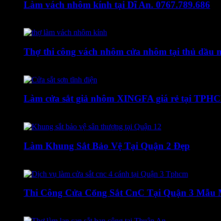
Làm vách nhôm kính tại Dĩ An. 0767.789.686
31 Tháng Ba, 2020
Thợ thi công vách nhôm cửa nhôm tại thủ dầu 
27 Tháng Bảy, 2019
Làm cửa sắt giả nhôm XINGFA giá rẻ tại TPH
4 Tháng Mười Một, 2019
Làm Khung Sắt Bảo Vệ Tại Quận 2 Đẹp
10 Tháng Ba, 2022
Thi Công Cửa Cổng Sắt CnC Tại Quận 3 Mẫu 
14 Tháng Mười, 2022