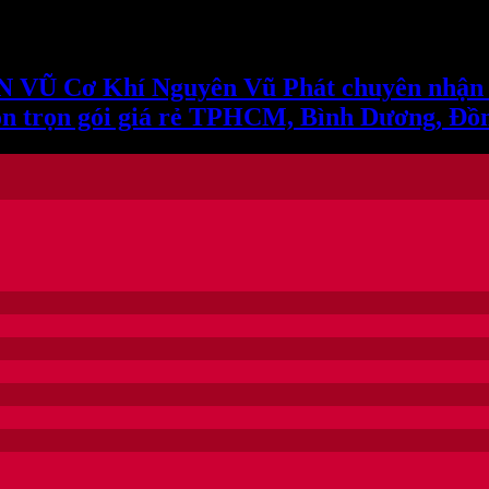
yer || []; function gtag(){dataLayer.push(arguments);} gtag('js', new
 Cơ Khí Nguyên Vũ Phát chuyên nhận thi 
 tôn trọn gói giá rẻ TPHCM, Bình Dương, Đồ